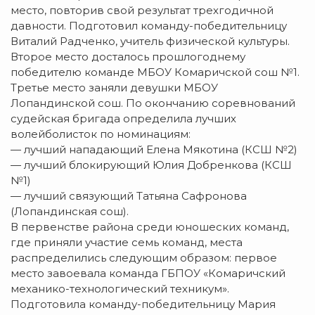
место, повторив свой результат трехгодичной
давности. Подготовил команду-победительницу
Виталий Радченко, учитель физической культуры.
Второе место досталось прошлогоднему
победителю команде МБОУ Комаричской сош №1.
Третье место заняли девушки МБОУ
Лопандинской сош. По окончанию соревнований
судейская бригада определила лучших
волейболисток по номинациям:
— лучший нападающий Елена Мякотина (КСШ №2)
— лучший блокирующий Юлия Добренкова (КСШ
№1)
— лучший связующий Татьяна Сафронова
(Лопандинская сош).
В первенстве района среди юношеских команд,
где приняли участие семь команд, места
распределились следующим образом: первое
место завоевала команда ГБПОУ «Комаричский
механико-технологический техникум».
Подготовила команду-победительницу Мария