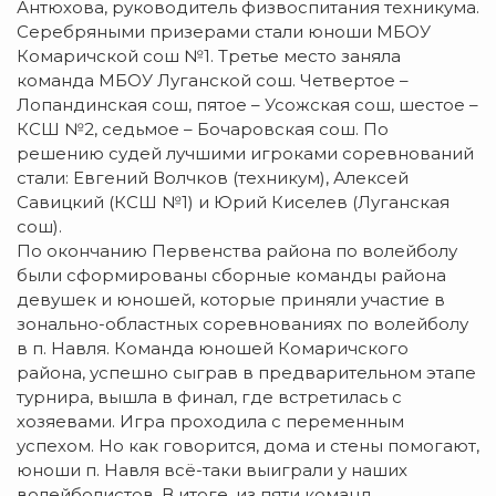
Антюхова, руководитель физвоспитания техникума.
Серебряными призерами стали юноши МБОУ
Комаричской сош №1. Третье место заняла
команда МБОУ Луганской сош. Четвертое –
Лопандинская сош, пятое – Усожская сош, шестое –
КСШ №2, седьмое – Бочаровская сош. По
решению судей лучшими игроками соревнований
стали: Евгений Волчков (техникум), Алексей
Савицкий (КСШ №1) и Юрий Киселев (Луганская
сош).
По окончанию Первенства района по волейболу
были сформированы сборные команды района
девушек и юношей, которые приняли участие в
зонально-областных соревнованиях по волейболу
в п. Навля. Команда юношей Комаричского
района, успешно сыграв в предварительном этапе
турнира, вышла в финал, где встретилась с
хозяевами. Игра проходила с переменным
успехом. Но как говорится, дома и стены помогают,
юноши п. Навля всё-таки выиграли у наших
волейболистов. В итоге, из пяти команд,