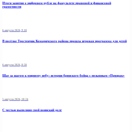
Итоги занятия о цифровом рубле на факультете правовой и финансовой
грамотности
6 августа 2026, 9:10
В посёлке Тростенчик Комаричского района прошла игровая программа для детей
6 августа 2026, 8:58
Шаг за шагом к мирному небу: история брянского бойца с позывным «Призрак»
5 августа 2026, 10:24
С честью выполняя свой воинский долг