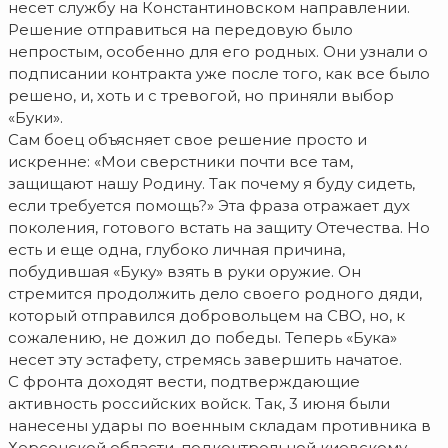
несет службу на Константиновском направлении.
Решение отправиться на передовую было
непростым, особенно для его родных. Они узнали о
подписании контракта уже после того, как все было
решено, и, хоть и с тревогой, но приняли выбор
«Буки».
Сам боец объясняет свое решение просто и
искренне: «Мои сверстники почти все там,
защищают нашу Родину. Так почему я буду сидеть,
если требуется помощь?» Эта фраза отражает дух
поколения, готового встать на защиту Отечества. Но
есть и еще одна, глубоко личная причина,
побудившая «Буку» взять в руки оружие. Он
стремится продолжить дело своего родного дяди,
который отправился добровольцем на СВО, но, к
сожалению, не дожил до победы. Теперь «Бука»
несет эту эстафету, стремясь завершить начатое.
С фронта доходят вести, подтверждающие
активность российских войск. Так, 3 июня были
нанесены удары по военным складам противника в
Херсонской области, подконтрольной киевскому