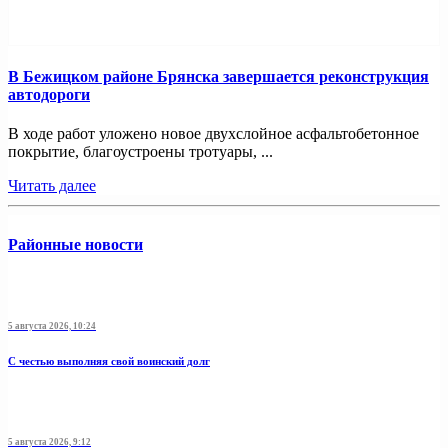
В Бежицком районе Брянска завершается реконструкция
автодороги
В ходе работ уложено новое двухслойное асфальтобетонное
покрытие, благоустроены тротуары, ...
Читать далее
Районные новости
5 августа 2026, 10:24
С честью выполняя свой воинский долг
5 августа 2026, 9:12