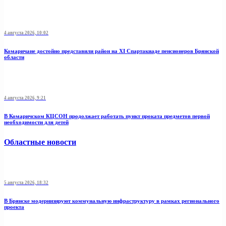
4 августа 2026, 10:02
Комаричане достойно представили район на XI Спартакиаде пенсионеров Брянской
области
4 августа 2026, 9:21
В Комаричском КЦСОН продолжает работать пункт проката предметов первой
необходимости для детей
Областные новости
5 августа 2026, 18:32
В Брянске модернизируют коммунальную инфраструктуру в рамках регионального
проекта