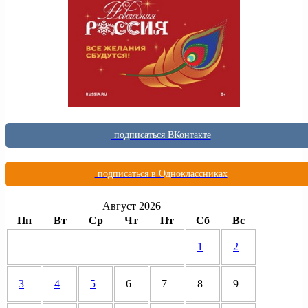
подписаться ВКонтакте
подписаться в Одноклассниках
Август 2026
Пн
Вт
Ср
Чт
Пт
Сб
Вс
1
2
3
4
5
6
7
8
9