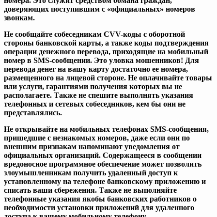
номера. Это служит средством обмана граждан,
доверяющих поступившим с «официальных» номеров
звонкам.
Не сообщайте собеседникам
CVV
-коды с оборотной
стороны банковской карты, а также коды подтверждения
операции денежного перевода, приходящие на мобильный
номер в
SMS
-сообщении. Это уловка мошенников! Для
перевода денег на вашу карту достаточно ее номера,
размещенного на лицевой стороне. Не оплачивайте товары
или услуги, гарантиями получения которых вы не
располагаете. Также не спешите выполнять указания
телефонных и сетевых собеседников, кем бы они не
представлялись.
Не открывайте на мобильных телефонах
SMS
-сообщения,
пришедшие с незнакомых номеров, даже если они по
внешним признакам напоминают уведомления от
официальных организаций. Содержащееся в сообщении
вредоносное программное обеспечение может позволить
злоумышленникам получить удаленный доступ к
установленному на телефоне банковскому приложению и
списать ваши сбережения. Также не выполняйте
телефонные указания якобы банковских работников о
необходимости установки приложений для удаленного
доступа к вашему мобильному телефону.