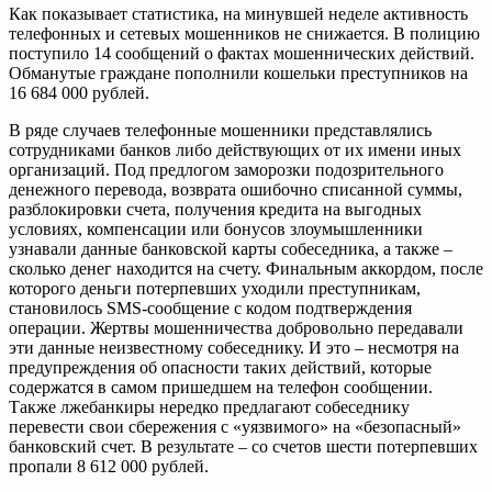
Как показывает статистика, на минувшей неделе активность
телефонных и сетевых мошенников не снижается. В полицию
поступило 14 сообщений о фактах мошеннических действий.
Обманутые граждане пополнили кошельки преступников на
16 684 000 рублей.
В ряде случаев телефонные мошенники представлялись
сотрудниками банков либо действующих от их имени иных
организаций. Под предлогом заморозки подозрительного
денежного перевода, возврата ошибочно списанной суммы,
разблокировки счета, получения кредита на выгодных
условиях, компенсации или бонусов злоумышленники
узнавали данные банковской карты собеседника, а также –
сколько денег находится на счету. Финальным аккордом, после
которого деньги потерпевших уходили преступникам,
становилось SMS-сообщение с кодом подтверждения
операции. Жертвы мошенничества добровольно передавали
эти данные неизвестному собеседнику. И это – несмотря на
предупреждения об опасности таких действий, которые
содержатся в самом пришедшем на телефон сообщении.
Также лжебанкиры нередко предлагают собеседнику
перевести свои сбережения с «уязвимого» на «безопасный»
банковский счет. В результате – со счетов шести потерпевших
пропали 8 612 000 рублей.