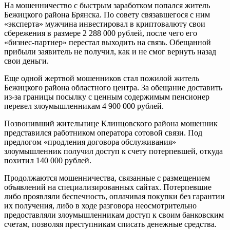
На мошенничество с быстрым заработком попался житель
Бежицкого района Брянска. По совету связавшегося с ним
«эксперта» мужчина инвестировал в криптовалюту свои
сбережения в размере 2 288 000 рублей, после чего его
«бизнес-партнер» перестал выходить на связь. Обещанной
прибыли заявитель не получил, как и не смог вернуть назад
свои деньги.
Еще одной жертвой мошенников стал пожилой житель
Бежицкого района областного центра. За обещание доставить
из-за границы посылку с ценным содержимым пенсионер
перевел злоумышленникам 4 900 000 рублей.
Позвонивший жительнице Клинцовского района мошенник
представился работником оператора сотовой связи. Под
предлогом «продления договора обслуживания»
злоумышленник получил доступ к счету потерпевшей, откуда
похитил 140 000 рублей.
Продолжаются мошенничества, связанные с размещением
объявлений на специализированных сайтах. Потерпевшие
либо проявляли беспечность, оплачивая покупки без гарантии
их получения, либо в ходе разговора неосмотрительно
предоставляли злоумышленникам доступ к своим банковским
счетам, позволяя преступникам списать денежные средства.