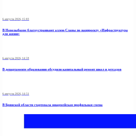
6 августа 2026, 15:03
В Новозыбкове благоустраивают аллею Славы по нацпроекту «Инфраструктура
для жизни»
6 августа 2026, 14:59
В департаменте образования обсудили капитальный ремонт школ и детсадов
6 августа 2026, 14:51
В Брянской области стартовала юнармейская профильная смена