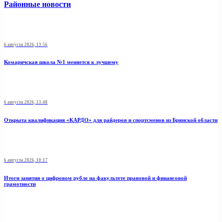
Районные новости
6 августа 2026, 13:56
Комаричская школа №1 меняется к лучшему
6 августа 2026, 13:48
Открыта квалификация «КАРДО» для райдеров и спортсменов из Брянской области
6 августа 2026, 10:17
Итоги занятия о цифровом рубле на факультете правовой и финансовой
грамотности