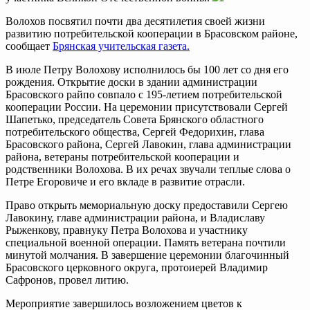
Волохов посвятил почти два десятилетия своей жизни
развитию потребительской кооперации в Брасовском районе,
сообщает
Брянская учительская газета.
В июле Петру Волохову исполнилось бы 100 лет со дня его
рождения. Открытие доски в здании администрации
Брасовского райпо совпало с 195-летием потребительской
кооперации России. На церемонии присутствовали Сергей
Шапетько, председатель Совета Брянского областного
потребительского общества, Сергей Федорихин, глава
Брасовского района, Сергей Лавокин, глава администрации
района, ветераны потребительской кооперации и
родственники Волохова. В их речах звучали теплые слова о
Петре Егоровиче и его вкладе в развитие отрасли.
Право открыть мемориальную доску предоставили Сергею
Лавокину, главе администрации района, и Владиславу
Рыженкову, правнуку Петра Волохова и участнику
специальной военной операции. Память ветерана почтили
минутой молчания. В завершение церемонии благочинный
Брасовского церковного округа, протоиерей Владимир
Сафронов, провел литию.
Мероприятие завершилось возложением цветов к