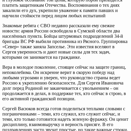
платить защитникам Отечества. Воспоминания о тех днях
закалили его дух, укрепили уважение к памяти павших и
научили стойкости перед лицом любых испытаний
Знакомые ребята с СВО недавно рассказали ему свежие
новости: армия России освободила в Сумской области два
населённых пункта. Бойцы штурмовых подразделений 34-й
бригады ВС РФ выбили противника из Рясного. Группировка
«Север» также заняла Запселье. Эти известия вселяют в
Сергея уверенность и дают новые силы для тех задач,
которыми он занимается на гражданке.
Вера в молодое поколение, стоящее сейчас на защите границ,
непоколебима. Он искренне верит в скорую победу над
любыми угрозами и уверен, что руководство страны ведет
Россию к укреплению безопасности. Для Сергея Ивановича
долг перед Родиной не заканчивается с увольнением – он
продолжается в делах, в поддержке тех, кто сейчас в строю, в
его активной гражданской позиции.
Сергей Васюков всегда готов поделиться теплыми словами с
пограничниками – теми, кто служил, кто служит сейчас, и
теми, кто только готовится надеть зеленую фуражку. Он ценит
дисциплину, взаимовыручку и верность присяге. В его
поздравлениях часто звучат простые, но такие важные строки,