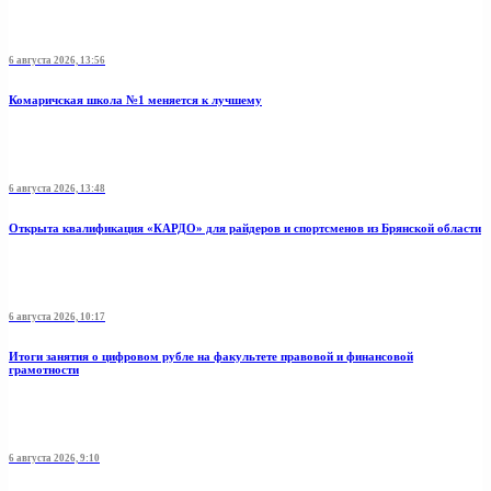
6 августа 2026, 13:56
Комаричская школа №1 меняется к лучшему
6 августа 2026, 13:48
Открыта квалификация «КАРДО» для райдеров и спортсменов из Брянской области
6 августа 2026, 10:17
Итоги занятия о цифровом рубле на факультете правовой и финансовой
грамотности
6 августа 2026, 9:10