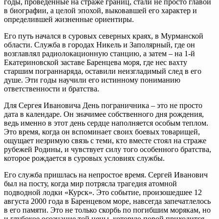
годы, проведенные на страже границ, стали не просто главой
в биографии, а целой эпохой, выковавшей его характер и
определившей жизненные ориентиры.
Его путь начался в суровых северных краях, в Мурманской
области. Служба в городах Никель и Заполярный, где он
возглавлял радиолокационную станцию, а затем – на 1-й
Екатериновской заставе Баренцева моря, где нес вахту
старшим пограннаряда, оставили неизгладимый след в его
душе. Эти годы научили его истинному пониманию
ответственности и братства.
Для Сергея Ивановича День пограничника – это не просто
дата в календаре. Он значимее собственного дня рождения,
ведь именно в этот день сердце наполняется особым теплом.
Это время, когда он вспоминает своих боевых товарищей,
ощущает незримую связь с теми, кто вместе стоял на страже
рубежей Родины, и чувствует силу того особенного братства,
которое рождается в суровых условиях службы.
Его служба пришлась на непростое время. Сергей Иванович
был на посту, когда мир потрясла трагедия атомной
подводной лодки «Курск». Это событие, произошедшее 12
августа 2000 года в Баренцевом море, навсегда запечатлелось
в его памяти. Это не только скорбь по погибшим морякам, но
и глубокое осознание той цены, которую порой приходится