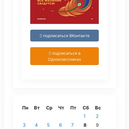
подписаться ВКонтакте
подписаться в
Одноклассниках
Пн
Вт
Ср
Чт
Пт
Сб
Вс
1
2
3
4
5
6
7
8
9